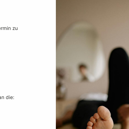
ermin zu
an die: